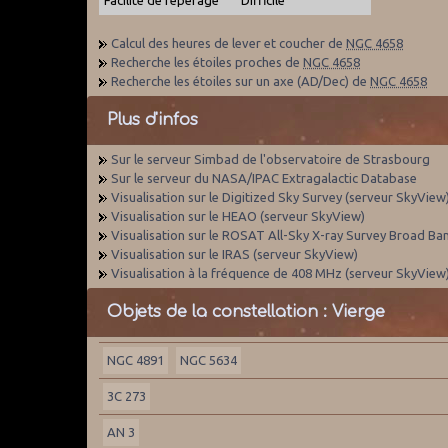
Calcul des heures de lever et coucher de
NGC 4658
Recherche les étoiles proches de
NGC 4658
Recherche les étoiles sur un axe (AD/Dec) de
NGC 4658
Plus d'infos
Sur le serveur Simbad de l'observatoire de Strasbourg
Sur le serveur du NASA/IPAC Extragalactic Database
Visualisation sur le Digitized Sky Survey (serveur SkyView
Visualisation sur le HEAO (serveur SkyView)
Visualisation sur le ROSAT All-Sky X-ray Survey Broad Ba
Visualisation sur le IRAS (serveur SkyView)
Visualisation à la fréquence de 408 MHz (serveur SkyView
Objets de la constellation : Vierge
NGC 4891
NGC 5634
3C 273
AN 3