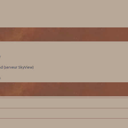
)
nd (serveur SkyView)
)