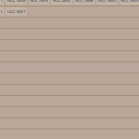
31
NGC 5838
NGC 5839
NGC 5845
NGC 5846
NGC 5850
NGC 5854
41
UGC 9057