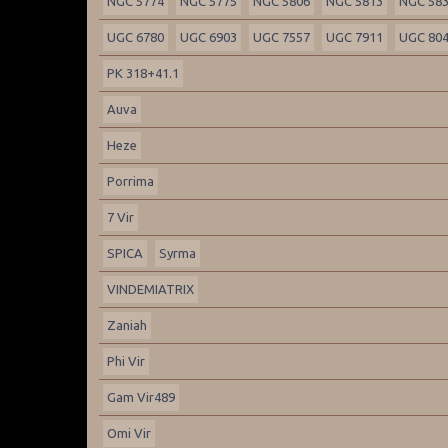
NGC 5774
NGC 5775
NGC 5806
NGC 5813
NGC 58
UGC 6780
UGC 6903
UGC 7557
UGC 7911
UGC 80
PK 318+41.1
Auva
Heze
Porrima
7 Vir
SPICA
Syrma
VINDEMIATRIX
Zaniah
Phi Vir
Gam Vir489
Omi Vir