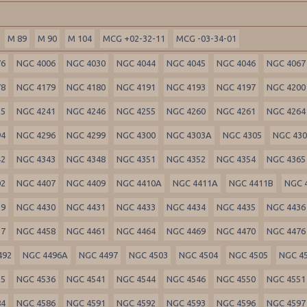
M 89
M 90
M 104
MCG +02-32-11
MCG -03-34-01
76
NGC 4006
NGC 4030
NGC 4044
NGC 4045
NGC 4046
NGC 4067
78
NGC 4179
NGC 4180
NGC 4191
NGC 4193
NGC 4197
NGC 4200
35
NGC 4241
NGC 4246
NGC 4255
NGC 4260
NGC 4261
NGC 4264
94
NGC 4296
NGC 4299
NGC 4300
NGC 4303A
NGC 4305
NGC 43
42
NGC 4343
NGC 4348
NGC 4351
NGC 4352
NGC 4354
NGC 4365
02
NGC 4407
NGC 4409
NGC 4410A
NGC 4411A
NGC 4411B
NGC 
29
NGC 4430
NGC 4431
NGC 4433
NGC 4434
NGC 4435
NGC 4436
57
NGC 4458
NGC 4461
NGC 4464
NGC 4469
NGC 4470
NGC 4476
492
NGC 4496A
NGC 4497
NGC 4503
NGC 4504
NGC 4505
NGC 4
35
NGC 4536
NGC 4541
NGC 4544
NGC 4546
NGC 4550
NGC 4551
84
NGC 4586
NGC 4591
NGC 4592
NGC 4593
NGC 4596
NGC 4597