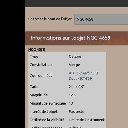
Chercher le nom de l'objet :
Informations sur l'objet
NGC 4658
NGC 4658
Type
Galaxie
Constellation
Vierge
AD :
12h44min35s
Coordonnées
Dec :
-10°4'59"
Taille
2.1' x 0.9'
Magnitude
12.5
Magnitude surfacique
13
Intérêt de l'objet
Pas testé
Facilité de la visibilité
Limite de l'instrument
Facilité de repérage
Difficile