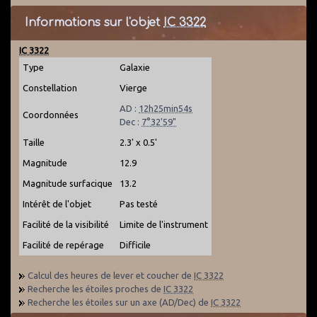
Informations sur l'objet
IC 3322
IC 3322
Type
Galaxie
Constellation
Vierge
AD :
12h25min54s
Coordonnées
Dec :
7°32'59"
Taille
2.3' x 0.5'
Magnitude
12.9
Magnitude surfacique
13.2
Intérêt de l'objet
Pas testé
Facilité de la visibilité
Limite de l'instrument
Facilité de repérage
Difficile
Calcul des heures de lever et coucher de
IC 3322
Recherche les étoiles proches de
IC 3322
Recherche les étoiles sur un axe (AD/Dec) de
IC 3322