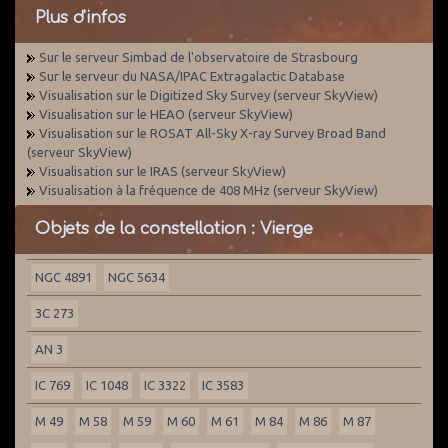
Plus d'infos
Sur le serveur Simbad de l'observatoire de Strasbourg
Sur le serveur du NASA/IPAC Extragalactic Database
Visualisation sur le Digitized Sky Survey (serveur SkyView)
Visualisation sur le HEAO (serveur SkyView)
Visualisation sur le ROSAT All-Sky X-ray Survey Broad Band
(serveur SkyView)
Visualisation sur le IRAS (serveur SkyView)
Visualisation à la fréquence de 408 MHz (serveur SkyView)
Objets de la constellation : Vierge
NGC 4891
NGC 5634
3C 273
AN 3
IC 769
IC 1048
IC 3322
IC 3583
M 49
M 58
M 59
M 60
M 61
M 84
M 86
M 87