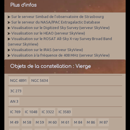
Plus d'infos
Sur le serveur Simbad de l'observatoire de Strasbourg
Sur le serveur du NASA/IPAC Extragalactic Database
Visualisation sur le Digitized Sky Survey (serveur SkyView)
Visualisation sur le HEAO (serveur SkyView)
Visualisation sur le ROSAT All-Sky X-ray Survey Broad Band
(serveur SkyView)
Visualisation sur le IRAS (serveur SkyView)
Visualisation à la fréquence de 408 MHz (serveur SkyView)
Objets de la constellation : Vierge
NGC 4891
NGC 5634
3C 273
AN 3
IC 769
IC 1048
IC 3322
IC 3583
M 49
M 58
M 59
M 60
M 61
M 84
M 86
M 87