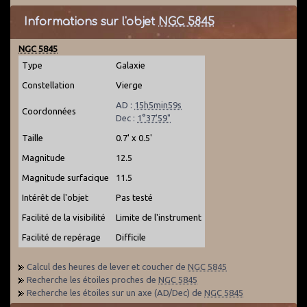
Informations sur l'objet
NGC 5845
NGC 5845
Type
Galaxie
Constellation
Vierge
AD :
15h5min59s
Coordonnées
Dec :
1°37'59"
Taille
0.7' x 0.5'
Magnitude
12.5
Magnitude surfacique
11.5
Intérêt de l'objet
Pas testé
Facilité de la visibilité
Limite de l'instrument
Facilité de repérage
Difficile
Calcul des heures de lever et coucher de
NGC 5845
Recherche les étoiles proches de
NGC 5845
Recherche les étoiles sur un axe (AD/Dec) de
NGC 5845