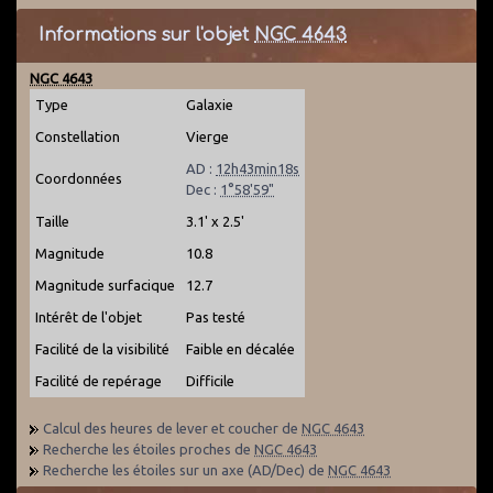
Informations sur l'objet
NGC 4643
NGC 4643
Type
Galaxie
Constellation
Vierge
AD :
12h43min18s
Coordonnées
Dec :
1°58'59"
Taille
3.1' x 2.5'
Magnitude
10.8
Magnitude surfacique
12.7
Intérêt de l'objet
Pas testé
Facilité de la visibilité
Faible en décalée
Facilité de repérage
Difficile
Calcul des heures de lever et coucher de
NGC 4643
Recherche les étoiles proches de
NGC 4643
Recherche les étoiles sur un axe (AD/Dec) de
NGC 4643