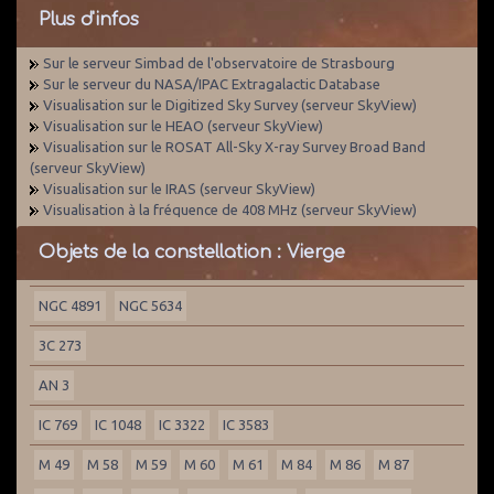
Plus d'infos
Sur le serveur Simbad de l'observatoire de Strasbourg
Sur le serveur du NASA/IPAC Extragalactic Database
Visualisation sur le Digitized Sky Survey (serveur SkyView)
Visualisation sur le HEAO (serveur SkyView)
Visualisation sur le ROSAT All-Sky X-ray Survey Broad Band
(serveur SkyView)
Visualisation sur le IRAS (serveur SkyView)
Visualisation à la fréquence de 408 MHz (serveur SkyView)
Objets de la constellation : Vierge
NGC 4891
NGC 5634
3C 273
AN 3
IC 769
IC 1048
IC 3322
IC 3583
M 49
M 58
M 59
M 60
M 61
M 84
M 86
M 87