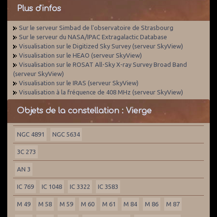
Plus d'infos
Sur le serveur Simbad de l'observatoire de Strasbourg
Sur le serveur du NASA/IPAC Extragalactic Database
Visualisation sur le Digitized Sky Survey (serveur SkyView)
Visualisation sur le HEAO (serveur SkyView)
Visualisation sur le ROSAT All-Sky X-ray Survey Broad Band
(serveur SkyView)
Visualisation sur le IRAS (serveur SkyView)
Visualisation à la fréquence de 408 MHz (serveur SkyView)
Objets de la constellation : Vierge
NGC 4891
NGC 5634
3C 273
AN 3
IC 769
IC 1048
IC 3322
IC 3583
M 49
M 58
M 59
M 60
M 61
M 84
M 86
M 87