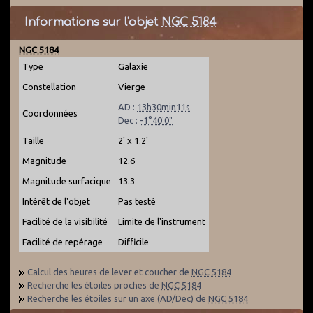
Informations sur l'objet
NGC 5184
NGC 5184
Type
Galaxie
Constellation
Vierge
AD :
13h30min11s
Coordonnées
Dec :
-1°40'0"
Taille
2' x 1.2'
Magnitude
12.6
Magnitude surfacique
13.3
Intérêt de l'objet
Pas testé
Facilité de la visibilité
Limite de l'instrument
Facilité de repérage
Difficile
Calcul des heures de lever et coucher de
NGC 5184
Recherche les étoiles proches de
NGC 5184
Recherche les étoiles sur un axe (AD/Dec) de
NGC 5184