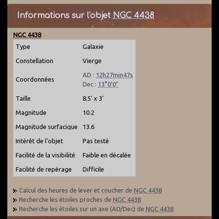
Informations sur l'objet
NGC 4438
NGC 4438
Type
Galaxie
Constellation
Vierge
AD :
12h27min47s
Coordonnées
Dec :
13°0'0"
Taille
8.5' x 3'
Magnitude
10.2
Magnitude surfacique
13.6
Intérêt de l'objet
Pas testé
Facilité de la visibilité
Faible en décalée
Facilité de repérage
Difficile
Calcul des heures de lever et coucher de
NGC 4438
Recherche les étoiles proches de
NGC 4438
Recherche les étoiles sur un axe (AD/Dec) de
NGC 4438