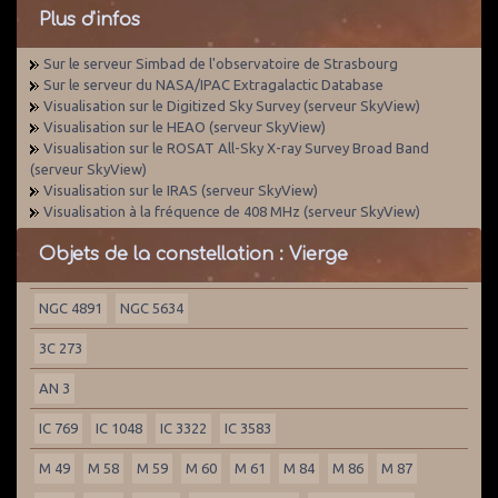
Plus d'infos
Sur le serveur Simbad de l'observatoire de Strasbourg
Sur le serveur du NASA/IPAC Extragalactic Database
Visualisation sur le Digitized Sky Survey (serveur SkyView)
Visualisation sur le HEAO (serveur SkyView)
Visualisation sur le ROSAT All-Sky X-ray Survey Broad Band
(serveur SkyView)
Visualisation sur le IRAS (serveur SkyView)
Visualisation à la fréquence de 408 MHz (serveur SkyView)
Objets de la constellation : Vierge
NGC 4891
NGC 5634
3C 273
AN 3
IC 769
IC 1048
IC 3322
IC 3583
M 49
M 58
M 59
M 60
M 61
M 84
M 86
M 87