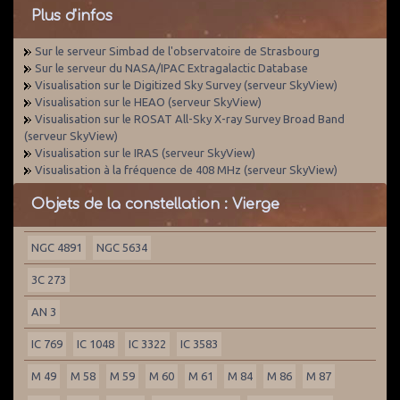
Plus d'infos
Sur le serveur Simbad de l'observatoire de Strasbourg
Sur le serveur du NASA/IPAC Extragalactic Database
Visualisation sur le Digitized Sky Survey (serveur SkyView)
Visualisation sur le HEAO (serveur SkyView)
Visualisation sur le ROSAT All-Sky X-ray Survey Broad Band
(serveur SkyView)
Visualisation sur le IRAS (serveur SkyView)
Visualisation à la fréquence de 408 MHz (serveur SkyView)
Objets de la constellation : Vierge
NGC 4891
NGC 5634
3C 273
AN 3
IC 769
IC 1048
IC 3322
IC 3583
M 49
M 58
M 59
M 60
M 61
M 84
M 86
M 87