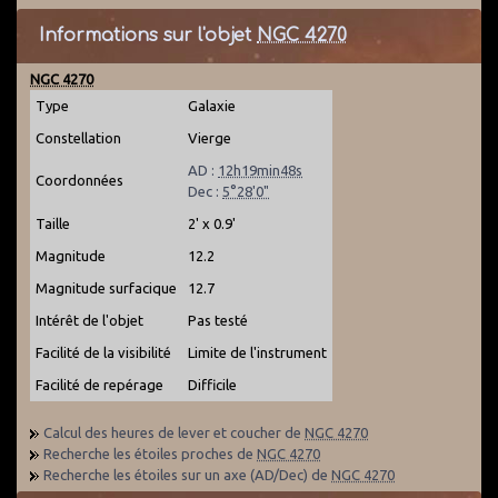
Informations sur l'objet
NGC 4270
NGC 4270
Type
Galaxie
Constellation
Vierge
AD :
12h19min48s
Coordonnées
Dec :
5°28'0"
Taille
2' x 0.9'
Magnitude
12.2
Magnitude surfacique
12.7
Intérêt de l'objet
Pas testé
Facilité de la visibilité
Limite de l'instrument
Facilité de repérage
Difficile
Calcul des heures de lever et coucher de
NGC 4270
Recherche les étoiles proches de
NGC 4270
Recherche les étoiles sur un axe (AD/Dec) de
NGC 4270