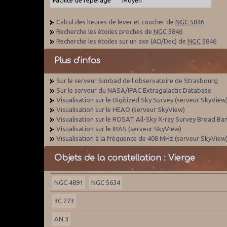
Calcul des heures de lever et coucher de
NGC 5846
Recherche les étoiles proches de
NGC 5846
Recherche les étoiles sur un axe (AD/Dec) de
NGC 5846
Plus d'infos
Sur le serveur Simbad de l'observatoire de Strasbourg
Sur le serveur du NASA/IPAC Extragalactic Database
Visualisation sur le Digitized Sky Survey (serveur SkyView
Visualisation sur le HEAO (serveur SkyView)
Visualisation sur le ROSAT All-Sky X-ray Survey Broad Ba
Visualisation sur le IRAS (serveur SkyView)
Visualisation à la fréquence de 408 MHz (serveur SkyView
Objets de la constellation : Vierge
NGC 4891
NGC 5634
3C 273
AN 3