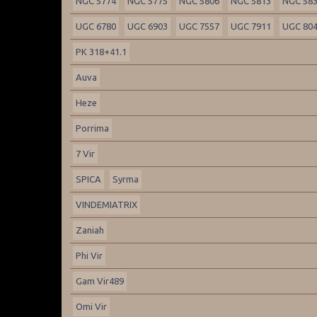
NGC 5774
NGC 5775
NGC 5806
NGC 5813
NGC 58
UGC 6780
UGC 6903
UGC 7557
UGC 7911
UGC 80
PK 318+41.1
Auva
Heze
Porrima
7 Vir
SPICA
Syrma
VINDEMIATRIX
Zaniah
Phi Vir
Gam Vir489
Omi Vir