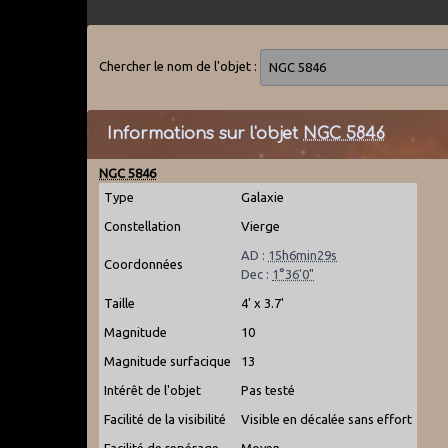
Chercher le nom de l'objet :
Informations sur l'objet
NGC 5846
NGC 5846
Type
Galaxie
Constellation
Vierge
AD :
15h6min29s
Coordonnées
Dec :
1°36'0"
Taille
4' x 3.7'
Magnitude
10
Magnitude surfacique
13
Intérêt de l'objet
Pas testé
Facilité de la visibilité
Visible en décalée sans effort
Facilité de repérage
Moyen