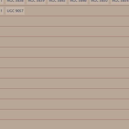
31
NGC 5838
NGC 5839
NGC 5845
NGC 5846
NGC 5850
NGC 5854
41
UGC 9057