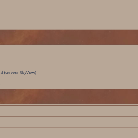
)
nd (serveur SkyView)
)