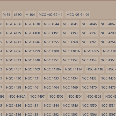
M 89
M 90
M 104
MCG +02-32-11
MCG -03-34-01
76
NGC 4006
NGC 4030
NGC 4044
NGC 4045
NGC 4046
NGC 4067
78
NGC 4179
NGC 4180
NGC 4191
NGC 4193
NGC 4197
NGC 4200
35
NGC 4241
NGC 4246
NGC 4255
NGC 4260
NGC 4261
NGC 4264
94
NGC 4296
NGC 4299
NGC 4300
NGC 4303A
NGC 4305
NGC 43
42
NGC 4343
NGC 4348
NGC 4351
NGC 4352
NGC 4354
NGC 4365
02
NGC 4407
NGC 4409
NGC 4410A
NGC 4411A
NGC 4411B
NGC 
29
NGC 4430
NGC 4431
NGC 4433
NGC 4434
NGC 4435
NGC 4436
57
NGC 4458
NGC 4461
NGC 4464
NGC 4469
NGC 4470
NGC 4476
492
NGC 4496A
NGC 4497
NGC 4503
NGC 4504
NGC 4505
NGC 4
35
NGC 4536
NGC 4541
NGC 4544
NGC 4546
NGC 4550
NGC 4551
84
NGC 4586
NGC 4591
NGC 4592
NGC 4593
NGC 4596
NGC 4597