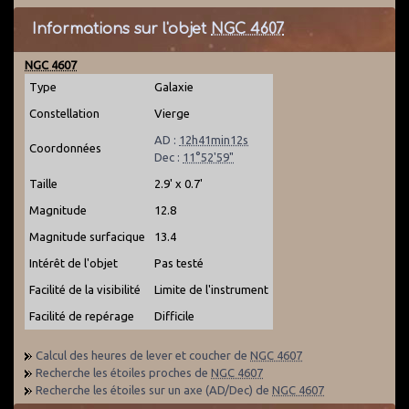
Informations sur l'objet
NGC 4607
NGC 4607
Type
Galaxie
Constellation
Vierge
AD :
12h41min12s
Coordonnées
Dec :
11°52'59"
Taille
2.9' x 0.7'
Magnitude
12.8
Magnitude surfacique
13.4
Intérêt de l'objet
Pas testé
Facilité de la visibilité
Limite de l'instrument
Facilité de repérage
Difficile
Calcul des heures de lever et coucher de
NGC 4607
Recherche les étoiles proches de
NGC 4607
Recherche les étoiles sur un axe (AD/Dec) de
NGC 4607