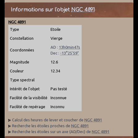
Informations sur l'objet
NGC 4891
NGC 4891
Type
Etoile
Constellation
Vierge
AD :
13h0min47s
Coordonnées
Dec :
-13°25'59"
Magnitude
12.6
Couleur
12.34
Type spectral
Intérêt de l'objet
Pas testé
Facilité de la visibilité
Inconnue
Facilité de repérage
Inconnu
Calcul des heures de lever et coucher de
NGC 4891
Recherche les étoiles proches de
NGC 4891
Recherche les étoiles sur un axe (AD/Dec) de
NGC 4891