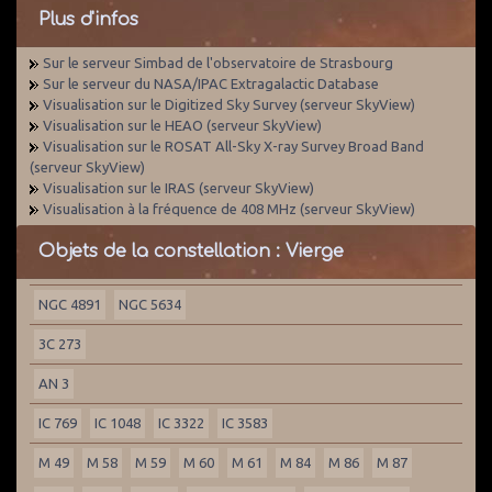
Plus d'infos
Sur le serveur Simbad de l'observatoire de Strasbourg
Sur le serveur du NASA/IPAC Extragalactic Database
Visualisation sur le Digitized Sky Survey (serveur SkyView)
Visualisation sur le HEAO (serveur SkyView)
Visualisation sur le ROSAT All-Sky X-ray Survey Broad Band
(serveur SkyView)
Visualisation sur le IRAS (serveur SkyView)
Visualisation à la fréquence de 408 MHz (serveur SkyView)
Objets de la constellation : Vierge
NGC 4891
NGC 5634
3C 273
AN 3
IC 769
IC 1048
IC 3322
IC 3583
M 49
M 58
M 59
M 60
M 61
M 84
M 86
M 87