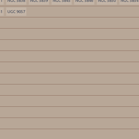
31
NGC 5838
NGC 5839
NGC 5845
NGC 5846
NGC 5850
NGC 5854
41
UGC 9057