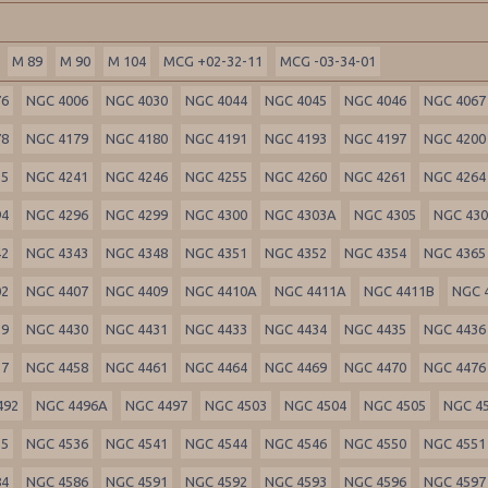
M 89
M 90
M 104
MCG +02-32-11
MCG -03-34-01
76
NGC 4006
NGC 4030
NGC 4044
NGC 4045
NGC 4046
NGC 4067
78
NGC 4179
NGC 4180
NGC 4191
NGC 4193
NGC 4197
NGC 4200
35
NGC 4241
NGC 4246
NGC 4255
NGC 4260
NGC 4261
NGC 4264
94
NGC 4296
NGC 4299
NGC 4300
NGC 4303A
NGC 4305
NGC 43
42
NGC 4343
NGC 4348
NGC 4351
NGC 4352
NGC 4354
NGC 4365
02
NGC 4407
NGC 4409
NGC 4410A
NGC 4411A
NGC 4411B
NGC 
29
NGC 4430
NGC 4431
NGC 4433
NGC 4434
NGC 4435
NGC 4436
57
NGC 4458
NGC 4461
NGC 4464
NGC 4469
NGC 4470
NGC 4476
492
NGC 4496A
NGC 4497
NGC 4503
NGC 4504
NGC 4505
NGC 4
35
NGC 4536
NGC 4541
NGC 4544
NGC 4546
NGC 4550
NGC 4551
84
NGC 4586
NGC 4591
NGC 4592
NGC 4593
NGC 4596
NGC 4597