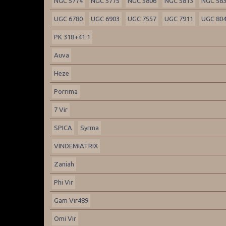
NGC 5774
NGC 5775
NGC 5806
NGC 5813
NGC 58
UGC 6780
UGC 6903
UGC 7557
UGC 7911
UGC 80
PK 318+41.1
Auva
Heze
Porrima
7 Vir
SPICA
Syrma
VINDEMIATRIX
Zaniah
Phi Vir
Gam Vir489
Omi Vir