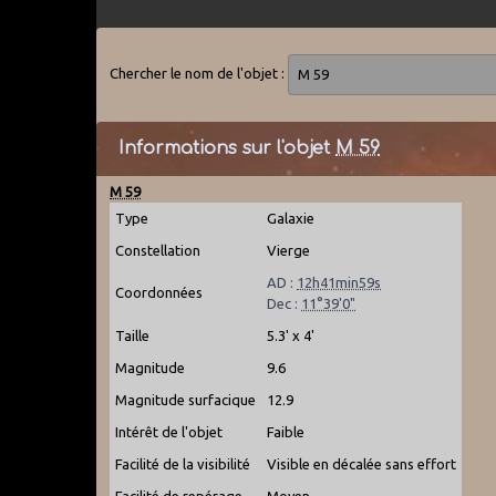
Chercher le nom de l'objet :
Informations sur l'objet
M 59
M 59
Type
Galaxie
Constellation
Vierge
AD :
12h41min59s
Coordonnées
Dec :
11°39'0"
Taille
5.3' x 4'
Magnitude
9.6
Magnitude surfacique
12.9
Intérêt de l'objet
Faible
Facilité de la visibilité
Visible en décalée sans effort
Facilité de repérage
Moyen