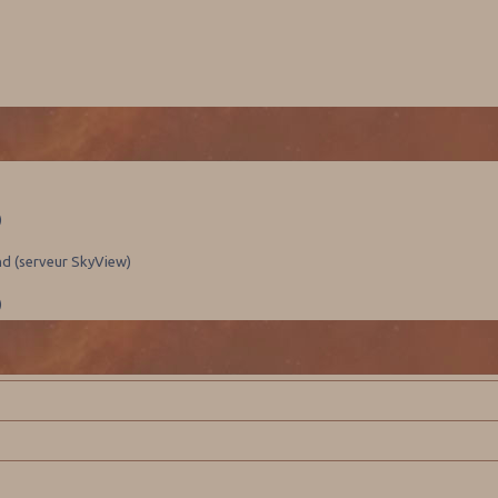
)
nd (serveur SkyView)
)