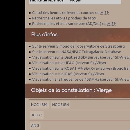
Calcul des heures de lever et coucher de
M 59
Recherche les étoiles proches de
M 59
Recherche les étoiles sur un axe (AD/Dec) de
M 59
Plus d'infos
Sur le serveur Simbad de l'observatoire de Strasbourg
Sur le serveur du NASA/IPAC Extragalactic Database
Visualisation sur le Digitized Sky Survey (serveur SkyView
Visualisation sur le HEAO (serveur SkyView)
Visualisation sur le ROSAT All-Sky X-ray Survey Broad Ba
Visualisation sur le IRAS (serveur SkyView)
Visualisation à la fréquence de 408 MHz (serveur SkyView
Objets de la constellation : Vierge
NGC 4891
NGC 5634
3C 273
AN 3