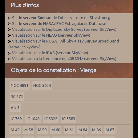
Plus d'infos
Sur le serveur Simbad de l'observatoire de Strasbourg
Sur le serveur du NASA/IPAC Extragalactic Database
Visualisation sur le Digitized Sky Survey (serveur SkyView)
Visualisation sur le HEAO (serveur SkyView)
Visualisation sur le ROSAT All-Sky X-ray Survey Broad Band
(serveur SkyView)
Visualisation sur le IRAS (serveur SkyView)
Visualisation à la fréquence de 408 MHz (serveur SkyView)
Objets de la constellation : Vierge
NGC 4891
NGC 5634
3C 273
AN 3
IC 769
IC 1048
IC 3322
IC 3583
M 49
M 58
M 59
M 60
M 61
M 84
M 86
M 87