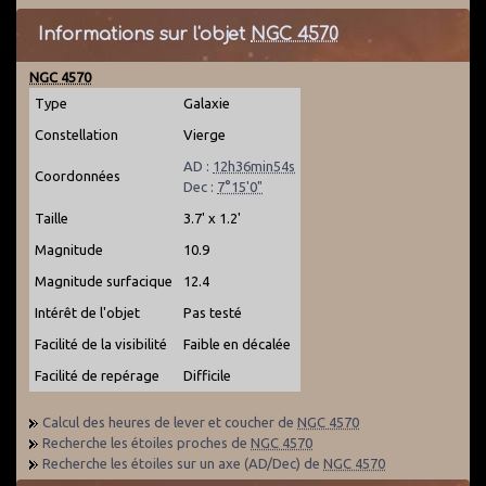
Informations sur l'objet
NGC 4570
NGC 4570
Type
Galaxie
Constellation
Vierge
AD :
12h36min54s
Coordonnées
Dec :
7°15'0"
Taille
3.7' x 1.2'
Magnitude
10.9
Magnitude surfacique
12.4
Intérêt de l'objet
Pas testé
Facilité de la visibilité
Faible en décalée
Facilité de repérage
Difficile
Calcul des heures de lever et coucher de
NGC 4570
Recherche les étoiles proches de
NGC 4570
Recherche les étoiles sur un axe (AD/Dec) de
NGC 4570