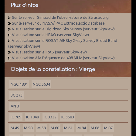
Plus d'infos
Sur le serveur Simbad de l'observatoire de Strasbourg
Sur le serveur du NASA/IPAC Extragalactic Database
Visualisation sur le Digitized Sky Survey (serveur SkyView)
Visualisation sur le HEAO (serveur SkyView)
Visualisation sur le ROSAT All-Sky X-ray Survey Broad Band
(serveur SkyView)
Visualisation sur le IRAS (serveur SkyView)
Visualisation à la fréquence de 408 MHz (serveur SkyView)
Objets de la constellation : Vierge
NGC 4891
NGC 5634
3C 273
AN 3
IC 769
IC 1048
IC 3322
IC 3583
M 49
M 58
M 59
M 60
M 61
M 84
M 86
M 87