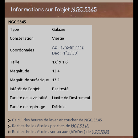
Informations sur l'objet
NGC 5345
NGC 5345
Type
Galaxie
Constellation
Vierge
AD :
13h54min11s
Coordonnées
Dec :
-1°25'59"
Taille
1.6' x 1.6'
Magnitude
12.4
Magnitude surfacique
13.2
Intérêt de l'objet
Pas testé
Facilité de la visibilité
Limite de l'instrument
Facilité de repérage
Difficile
Calcul des heures de lever et coucher de
NGC 5345
Recherche les étoiles proches de
NGC 5345
Recherche les étoiles sur un axe (AD/Dec) de
NGC 5345