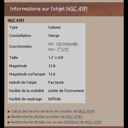
Informations sur l'objet
NGC 4191
NGC 4191
Type
Galaxie
Constellation
Vierge
AD :
12h13min48s
Coordonnées
Dec :
7°12'0"
Taille
1.2' x 0.8'
Magnitude
12.8
Magnitude surfacique
12.6
Intérêt de l'objet
Pas testé
Facilité de la visibilité
Limite de l'instrument
Facilité de repérage
Difficile
Calcul des heures de lever et coucher de
NGC 4191
Recherche les étoiles proches de
NGC 4191
Recherche les étoiles sur un axe (AD/Dec) de
NGC 4191