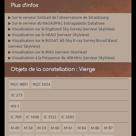
Plus d'infos
Sur le serveur Simbad de l'observatoire de Strasbourg
Sur le serveur du NASA/IPAC Extragalactic Database
Visualisation sur le Digitized Sky Survey (serveur SkyView)
Visualisation sur le HEAO (serveur SkyView)
Visualisation sur le ROSAT All-Sky X-ray Survey Broad Band
(serveur SkyView)
Visualisation sur le IRAS (serveur SkyView)
Visualisation à la fréquence de 408 MHz (serveur SkyView)
Objets de la constellation : Vierge
NGC 4891
NGC 5634
3C 273
AN 3
IC 769
IC 1048
IC 3322
IC 3583
M 49
M 58
M 59
M 60
M 61
M 84
M 86
M 87