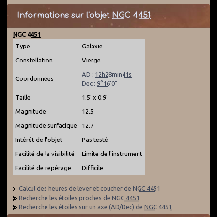
Informations sur l'objet
NGC 4451
NGC 4451
Type
Galaxie
Constellation
Vierge
AD :
12h28min41s
Coordonnées
Dec :
9°16'0"
Taille
1.5' x 0.9'
Magnitude
12.5
Magnitude surfacique
12.7
Intérêt de l'objet
Pas testé
Facilité de la visibilité
Limite de l'instrument
Facilité de repérage
Difficile
Calcul des heures de lever et coucher de
NGC 4451
Recherche les étoiles proches de
NGC 4451
Recherche les étoiles sur un axe (AD/Dec) de
NGC 4451