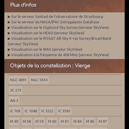
Plus d'infos
Sur le serveur Simbad de l'observatoire de Strasbourg
Sur le serveur du NASA/IPAC Extragalactic Database
Visualisation sur le Digitized Sky Survey (serveur SkyView)
Visualisation sur le HEAO (serveur SkyView)
Visualisation sur le ROSAT All-Sky X-ray Survey Broad Band
(serveur SkyView)
Visualisation sur le IRAS (serveur SkyView)
Visualisation à la fréquence de 408 MHz (serveur SkyView)
Objets de la constellation : Vierge
NGC 4891
NGC 5634
3C 273
AN 3
IC 769
IC 1048
IC 3322
IC 3583
M 49
M 58
M 59
M 60
M 61
M 84
M 86
M 87