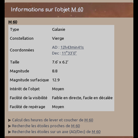
Informations sur l'objet
M 60
M 60
Type
Galaxie
Constellation
Vierge
AD :
12h43min41s
Coordonnées
Dec :
11°33'0"
Taille
7.6' x 6.2'
Magnitude
8.8
Magnitude surfacique
12.9
Intérêt de l'objet
Moyen
Facilité de la visibilité
Faible en directe, facile en décalée
Facilité de repérage
Moyen
Calcul des heures de lever et coucher de
M 60
Recherche les étoiles proches de
M 60
Recherche les étoiles sur un axe (AD/Dec) de
M 60