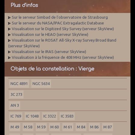
Plus d'infos
Sur le serveur Simbad de l'observatoire de Strasbourg
Sur le serveur du NASA/IPAC Extragalactic Database
Visualisation sur le Digitized Sky Survey (serveur SkyView)
Visualisation sur le HEAO (serveur SkyView)
Visualisation sur le ROSAT All-Sky X-ray Survey Broad Band
(serveur SkyView)
Visualisation sur le IRAS (serveur SkyView)
Visualisation à la fréquence de 408 MHz (serveur SkyView)
Objets de la constellation : Vierge
NGC 4891
NGC 5634
3C 273
AN 3
IC 769
IC 1048
IC 3322
IC 3583
M 49
M 58
M 59
M 60
M 61
M 84
M 86
M 87