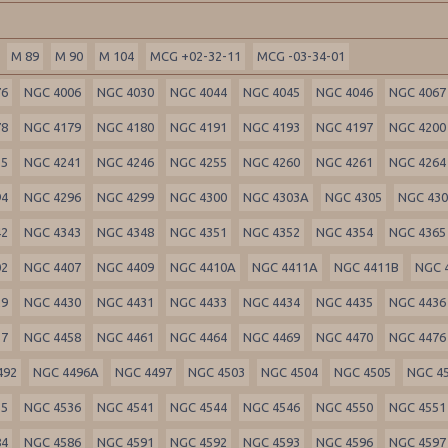
M 89
M 90
M 104
MCG +02-32-11
MCG -03-34-01
76
NGC 4006
NGC 4030
NGC 4044
NGC 4045
NGC 4046
NGC 4067
78
NGC 4179
NGC 4180
NGC 4191
NGC 4193
NGC 4197
NGC 4200
35
NGC 4241
NGC 4246
NGC 4255
NGC 4260
NGC 4261
NGC 4264
94
NGC 4296
NGC 4299
NGC 4300
NGC 4303A
NGC 4305
NGC 43
42
NGC 4343
NGC 4348
NGC 4351
NGC 4352
NGC 4354
NGC 4365
02
NGC 4407
NGC 4409
NGC 4410A
NGC 4411A
NGC 4411B
NGC 
29
NGC 4430
NGC 4431
NGC 4433
NGC 4434
NGC 4435
NGC 4436
57
NGC 4458
NGC 4461
NGC 4464
NGC 4469
NGC 4470
NGC 4476
492
NGC 4496A
NGC 4497
NGC 4503
NGC 4504
NGC 4505
NGC 4
35
NGC 4536
NGC 4541
NGC 4544
NGC 4546
NGC 4550
NGC 4551
84
NGC 4586
NGC 4591
NGC 4592
NGC 4593
NGC 4596
NGC 4597