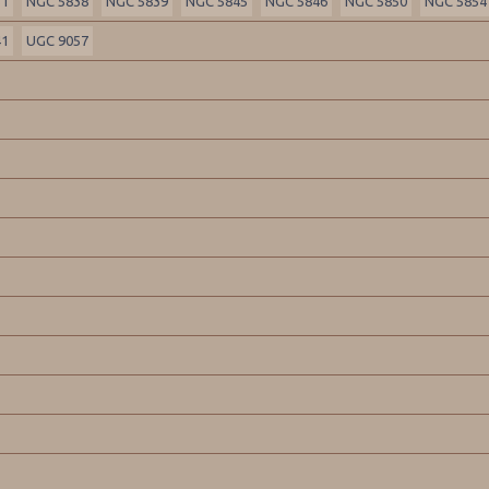
31
NGC 5838
NGC 5839
NGC 5845
NGC 5846
NGC 5850
NGC 5854
41
UGC 9057