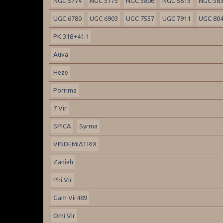
NGC 5774
NGC 5775
NGC 5806
NGC 5813
NGC 58
UGC 6780
UGC 6903
UGC 7557
UGC 7911
UGC 80
PK 318+41.1
Auva
Heze
Porrima
7 Vir
SPICA
Syrma
VINDEMIATRIX
Zaniah
Phi Vir
Gam Vir489
Omi Vir