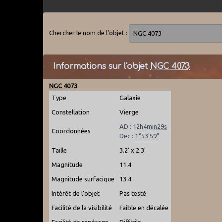
Chercher le nom de l'objet :
Informations sur l'objet
NGC 4073
NGC 4073
Type
Galaxie
Constellation
Vierge
AD :
12h4min29s
Coordonnées
Dec :
1°53'59"
Taille
3.2' x 2.3'
Magnitude
11.4
Magnitude surfacique
13.4
Intérêt de l'objet
Pas testé
Facilité de la visibilité
Faible en décalée
Facilité de repérage
Difficile