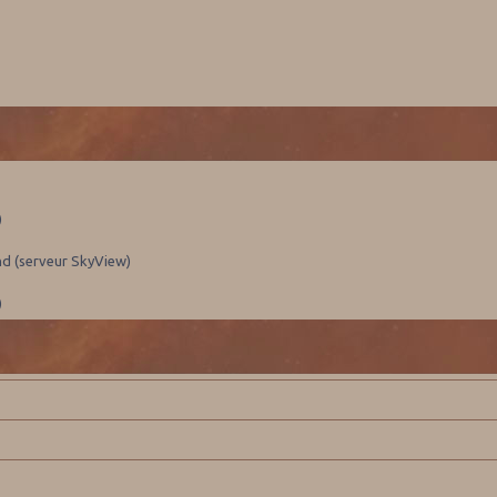
)
nd (serveur SkyView)
)