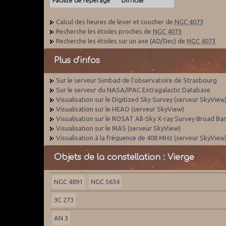
Calcul des heures de lever et coucher de
NGC 4073
Recherche les étoiles proches de
NGC 4073
Recherche les étoiles sur un axe (AD/Dec) de
NGC 4073
Plus d'infos
Sur le serveur Simbad de l'observatoire de Strasbourg
Sur le serveur du NASA/IPAC Extragalactic Database
Visualisation sur le Digitized Sky Survey (serveur SkyView
Visualisation sur le HEAO (serveur SkyView)
Visualisation sur le ROSAT All-Sky X-ray Survey Broad Ba
Visualisation sur le IRAS (serveur SkyView)
Visualisation à la fréquence de 408 MHz (serveur SkyView
Objets de la constellation : Vierge
NGC 4891
NGC 5634
3C 273
AN 3