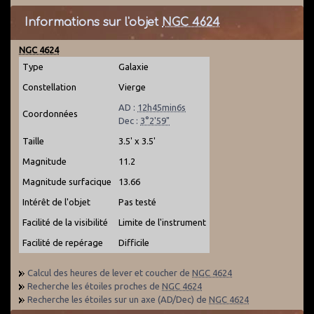
Informations sur l'objet
NGC 4624
NGC 4624
Type
Galaxie
Constellation
Vierge
AD :
12h45min6s
Coordonnées
Dec :
3°2'59"
Taille
3.5' x 3.5'
Magnitude
11.2
Magnitude surfacique
13.66
Intérêt de l'objet
Pas testé
Facilité de la visibilité
Limite de l'instrument
Facilité de repérage
Difficile
Calcul des heures de lever et coucher de
NGC 4624
Recherche les étoiles proches de
NGC 4624
Recherche les étoiles sur un axe (AD/Dec) de
NGC 4624