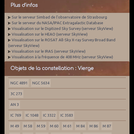
Plus d'infos
Sur le serveur Simbad de l'observatoire de Strasbourg
Sur le serveur du NASA/IPAC Extragalactic Database
Visualisation sur le Digitized Sky Survey (serveur SkyView)
Visualisation sur le HEAO (serveur SkyView)
Visualisation sur le ROSAT All-Sky X-ray Survey Broad Band
(serveur SkyView)
Visualisation sur le IRAS (serveur SkyView)
Visualisation à la fréquence de 408 MHz (serveur SkyView)
Objets de la constellation : Vierge
NGC 4891
NGC 5634
3C 273
AN 3
IC 769
IC 1048
IC 3322
IC 3583
M 49
M 58
M 59
M 60
M 61
M 84
M 86
M 87