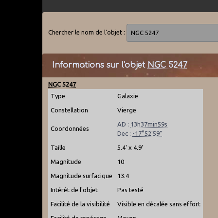
Chercher le nom de l'objet :
Informations sur l'objet
NGC 5247
NGC 5247
Type
Galaxie
Constellation
Vierge
AD :
13h37min59s
Coordonnées
Dec :
-17°52'59"
Taille
5.4' x 4.9'
Magnitude
10
Magnitude surfacique
13.4
Intérêt de l'objet
Pas testé
Facilité de la visibilité
Visible en décalée sans effort
Facilité de repérage
Moyen