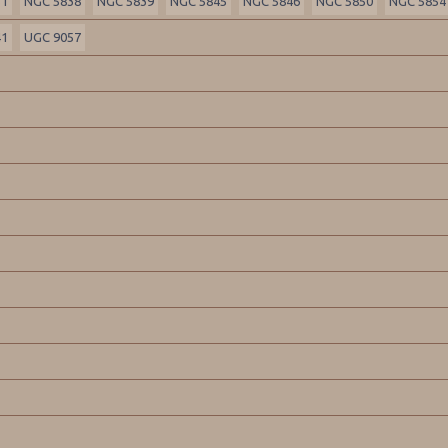
31
NGC 5838
NGC 5839
NGC 5845
NGC 5846
NGC 5850
NGC 5854
41
UGC 9057