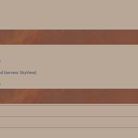
)
nd (serveur SkyView)
)