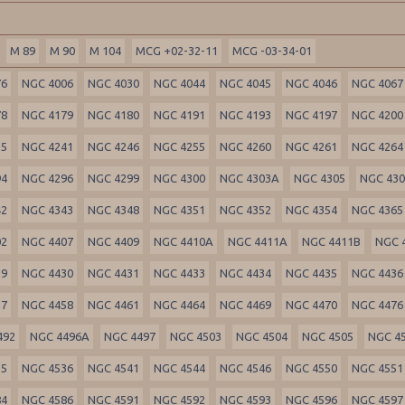
M 89
M 90
M 104
MCG +02-32-11
MCG -03-34-01
76
NGC 4006
NGC 4030
NGC 4044
NGC 4045
NGC 4046
NGC 4067
78
NGC 4179
NGC 4180
NGC 4191
NGC 4193
NGC 4197
NGC 4200
35
NGC 4241
NGC 4246
NGC 4255
NGC 4260
NGC 4261
NGC 4264
94
NGC 4296
NGC 4299
NGC 4300
NGC 4303A
NGC 4305
NGC 43
42
NGC 4343
NGC 4348
NGC 4351
NGC 4352
NGC 4354
NGC 4365
02
NGC 4407
NGC 4409
NGC 4410A
NGC 4411A
NGC 4411B
NGC 
29
NGC 4430
NGC 4431
NGC 4433
NGC 4434
NGC 4435
NGC 4436
57
NGC 4458
NGC 4461
NGC 4464
NGC 4469
NGC 4470
NGC 4476
492
NGC 4496A
NGC 4497
NGC 4503
NGC 4504
NGC 4505
NGC 4
35
NGC 4536
NGC 4541
NGC 4544
NGC 4546
NGC 4550
NGC 4551
84
NGC 4586
NGC 4591
NGC 4592
NGC 4593
NGC 4596
NGC 4597