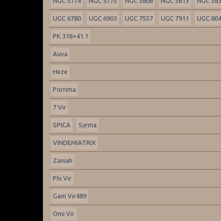
NGC 5774
NGC 5775
NGC 5806
NGC 5813
NGC 58
UGC 6780
UGC 6903
UGC 7557
UGC 7911
UGC 80
PK 318+41.1
Auva
Heze
Porrima
7 Vir
SPICA
Syrma
VINDEMIATRIX
Zaniah
Phi Vir
Gam Vir489
Omi Vir