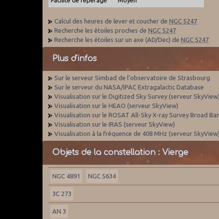
Calcul des heures de lever et coucher de
NGC 5247
Recherche les étoiles proches de
NGC 5247
Recherche les étoiles sur un axe (AD/Dec) de
NGC 5247
Plus d'infos
Sur le serveur Simbad de l'observatoire de Strasbourg
Sur le serveur du NASA/IPAC Extragalactic Database
Visualisation sur le Digitized Sky Survey (serveur SkyView
Visualisation sur le HEAO (serveur SkyView)
Visualisation sur le ROSAT All-Sky X-ray Survey Broad Ba
Visualisation sur le IRAS (serveur SkyView)
Visualisation à la fréquence de 408 MHz (serveur SkyView
Objets de la constellation : Vierge
NGC 4891
NGC 5634
3C 273
AN 3