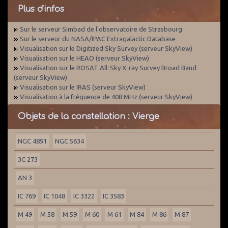
Plus d'infos
Sur le serveur Simbad de l'observatoire de Strasbourg
Sur le serveur du NASA/IPAC Extragalactic Database
Visualisation sur le Digitized Sky Survey (serveur SkyView)
Visualisation sur le HEAO (serveur SkyView)
Visualisation sur le ROSAT All-Sky X-ray Survey Broad Band
(serveur SkyView)
Visualisation sur le IRAS (serveur SkyView)
Visualisation à la fréquence de 408 MHz (serveur SkyView)
Objets de la constellation : Vierge
NGC 4891
NGC 5634
3C 273
AN 3
IC 769
IC 1048
IC 3322
IC 3583
M 49
M 58
M 59
M 60
M 61
M 84
M 86
M 87