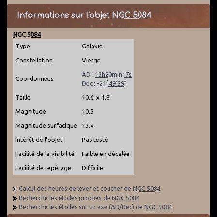
Informations sur l'objet
NGC 5084
NGC 5084
Type
Galaxie
Constellation
Vierge
AD :
13h20min17s
Coordonnées
Dec :
-21°49'59"
Taille
10.6' x 1.8'
Magnitude
10.5
Magnitude surfacique
13.4
Intérêt de l'objet
Pas testé
Facilité de la visibilité
Faible en décalée
Facilité de repérage
Difficile
Calcul des heures de lever et coucher de
NGC 5084
Recherche les étoiles proches de
NGC 5084
Recherche les étoiles sur un axe (AD/Dec) de
NGC 5084