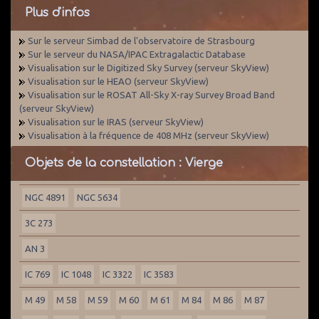
Plus d'infos
Sur le serveur Simbad de l'observatoire de Strasbourg
Sur le serveur du NASA/IPAC Extragalactic Database
Visualisation sur le Digitized Sky Survey (serveur SkyView)
Visualisation sur le HEAO (serveur SkyView)
Visualisation sur le ROSAT All-Sky X-ray Survey Broad Band
(serveur SkyView)
Visualisation sur le IRAS (serveur SkyView)
Visualisation à la fréquence de 408 MHz (serveur SkyView)
Objets de la constellation : Vierge
NGC 4891
NGC 5634
3C 273
AN 3
IC 769
IC 1048
IC 3322
IC 3583
M 49
M 58
M 59
M 60
M 61
M 84
M 86
M 87