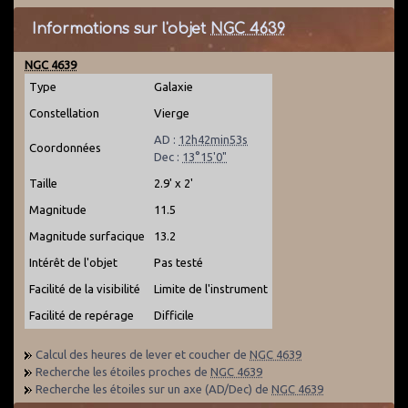
Informations sur l'objet
NGC 4639
NGC 4639
Type
Galaxie
Constellation
Vierge
AD :
12h42min53s
Coordonnées
Dec :
13°15'0"
Taille
2.9' x 2'
Magnitude
11.5
Magnitude surfacique
13.2
Intérêt de l'objet
Pas testé
Facilité de la visibilité
Limite de l'instrument
Facilité de repérage
Difficile
Calcul des heures de lever et coucher de
NGC 4639
Recherche les étoiles proches de
NGC 4639
Recherche les étoiles sur un axe (AD/Dec) de
NGC 4639