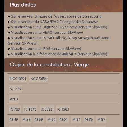
Plus d'infos
Sur le serveur Simbad de l'observatoire de Strasbourg
Sur le serveur du NASA/IPAC Extragalactic Database
Visualisation sur le Digitized Sky Survey (serveur SkyView)
Visualisation sur le HEAO (serveur SkyView)
Visualisation sur le ROSAT All-Sky X-ray Survey Broad Band
(serveur SkyView)
Visualisation sur le IRAS (serveur SkyView)
Visualisation à la fréquence de 408 MHz (serveur SkyView)
Objets de la constellation : Vierge
NGC 4891
NGC 5634
3C 273
AN 3
IC 769
IC 1048
IC 3322
IC 3583
M 49
M 58
M 59
M 60
M 61
M 84
M 86
M 87