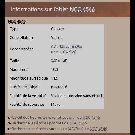
Informations sur l'objet
NGC 4546
NGC 4546
Type
Galaxie
Constellation
Vierge
AD :
12h35min30s
Coordonnées
Dec :
-3°47'59"
Taille
3.3' x 1.6'
Magnitude
10.3
Magnitude surfacique
11.9
Intérêt de l'objet
Pas testé
Facilité de la visibilité
Visible en décalée sans effort
Facilité de repérage
Moyen
Calcul des heures de lever et coucher de
NGC 4546
Recherche les étoiles proches de
NGC 4546
Recherche les étoiles sur un axe (AD/Dec) de
NGC 4546