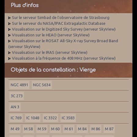
Plus d'infos
Sur le serveur Simbad de l'observatoire de Strasbourg
Sur le serveur du NASA/IPAC Extragalactic Database
Visualisation sur le Digitized Sky Survey (serveur SkyView)
Visualisation sur le HEAO (serveur SkyView)
Visualisation sur le ROSAT All-Sky X-ray Survey Broad Band
(serveur SkyView)
Visualisation sur le IRAS (serveur SkyView)
Visualisation à la fréquence de 408 MHz (serveur SkyView)
Objets de la constellation : Vierge
NGC 4891
NGC 5634
3C 273
AN 3
IC 769
IC 1048
IC 3322
IC 3583
M 49
M 58
M 59
M 60
M 61
M 84
M 86
M 87