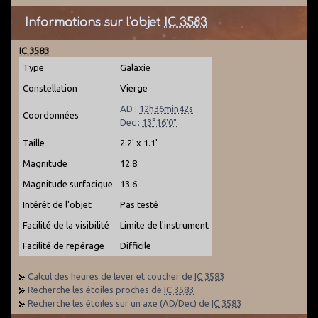
Informations sur l'objet
IC 3583
IC 3583
Type
Galaxie
Constellation
Vierge
AD :
12h36min42s
Coordonnées
Dec :
13°16'0"
Taille
2.2' x 1.1'
Magnitude
12.8
Magnitude surfacique
13.6
Intérêt de l'objet
Pas testé
Facilité de la visibilité
Limite de l'instrument
Facilité de repérage
Difficile
Calcul des heures de lever et coucher de
IC 3583
Recherche les étoiles proches de
IC 3583
Recherche les étoiles sur un axe (AD/Dec) de
IC 3583