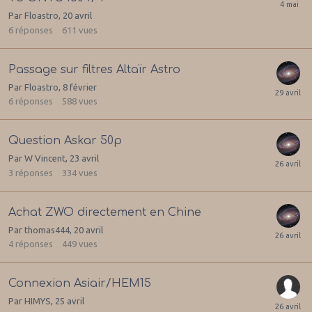
Par
Floastro
,
20 avril
6
réponses
611
vues
Passage sur filtres Altaïr Astro
Par
Floastro
,
8 février
6
réponses
588
vues
Question Askar 50p
Par
W Vincent
,
23 avril
3
réponses
334
vues
Achat ZWO directement en Chine
Par
thomas444
,
20 avril
4
réponses
449
vues
Connexion Asiair/HEM15
Par
HIMYS
,
25 avril