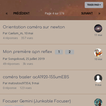
TRIER PAR
PRÉCÉDENT
Page 4 sur 576
SUIVANT
Orientation caméra sur newton
Par
Caelum_m
,
10 mai
4
réponses
357
vues
Mon première apn reflex
1
2
Par
Songokou6
,
25 juillet 2019
49
réponses
3k
vues
caméra basler acA1920-155umEBS
Par
matoutou97354
,
9 mai
0
réponse
123
vues
Focuser Gemini (Junkable Focuser)