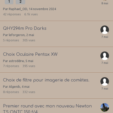
1
2
Par
Raphael_OD
,
14 novembre 2024
42
réponses
6.1k
vues
QHY294m Pro Darks
Par
leforgeron
,
2 mai
5
réponses
305
vues
Choix Oculaire Pentax XW
Par
astro68rw
,
5 mai
7
réponses
395
vues
Choix de filtre pour imagerie de comètes.
Par
Algenib
,
4 mai
8
réponses
332
vues
Premier round avec mon nouveau Newton
TS ONTC 150 f/4