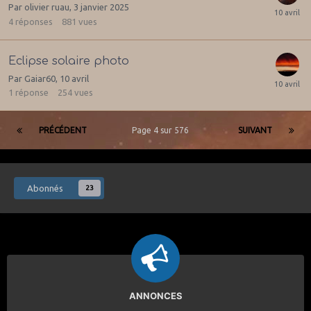
Par
olivier ruau
,
3 janvier 2025
4
réponses
881
vues
Eclipse solaire photo
Par
Gaiar60
,
10 avril
1
réponse
254
vues
PRÉCÉDENT
Page 4 sur 576
SUIVANT
Abonnés
23
ANNONCES