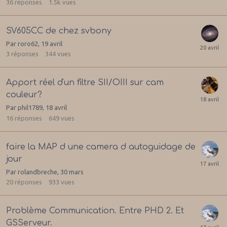
36
réponses
1.5k
vues
SV605CC de chez svbony
Par
roro62
,
19 avril
3
réponses
344
vues
Apport réel d'un filtre SII/OIII sur cam
couleur?
Par
phil1789
,
18 avril
16
réponses
649
vues
faire la MAP d une camera d autoguidage de
jour
Par
rolandbreche
,
30 mars
20
réponses
933
vues
Problème Communication. Entre PHD 2. Et
GSServeur.