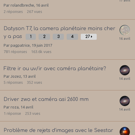
Par
rolandbreche
,
16 avril
2
réponses
267
vues
Datyson T7, la camera planétaire moins cher
y a pas
1
2
3
4
27
Par
pagpatrice
,
19 juin 2017
781
réponses
163.6k
vues
Filtre ir ou uv/ir avec caméra planétaire?
Par
Jozez
,
13 avril
5
réponses
352
vues
Driver zwo et caméra asi 2600 mm
Par
roza
,
14 avril
1
réponse
253
vues
Problème de rejets d'images avec le Seestar