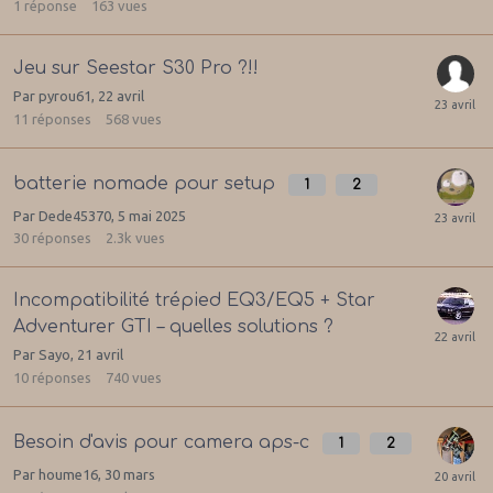
1
réponse
163
vues
Jeu sur Seestar S30 Pro ?!!
Par
pyrou61
,
22 avril
11
réponses
568
vues
batterie nomade pour setup
1
2
Par
Dede45370
,
5 mai 2025
30
réponses
2.3k
vues
Incompatibilité trépied EQ3/EQ5 + Star
Adventurer GTI – quelles solutions ?
Par
Sayo
,
21 avril
10
réponses
740
vues
Besoin d'avis pour camera aps-c
1
2
Par
houme16
,
30 mars