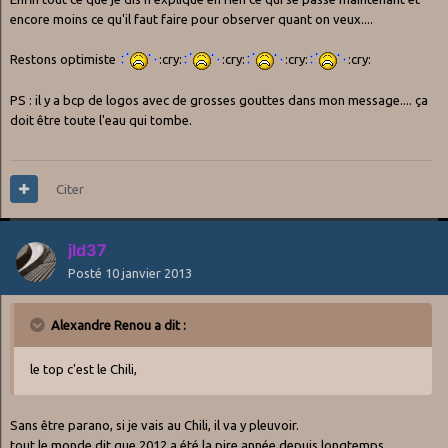
encore moins ce qu'il faut faire pour observer quant on veux....
Restons optimiste
:cry:
:cry:
:cry:
:cry:
PS : il y a bcp de logos avec de grosses gouttes dans mon message.... ça
doit être toute l'eau qui tombe.
Citer
jld37
Posté
10 janvier 2013
Alexandre Renou a dit :
le top c'est le Chili,
Sans être parano, si je vais au Chili, il va y pleuvoir.
tout le monde dit que 2012 a été la pire année depuis longtemps...