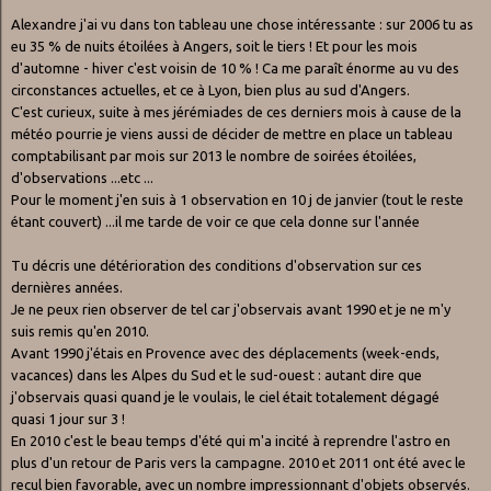
Alexandre j'ai vu dans ton tableau une chose intéressante : sur 2006 tu as
eu 35 % de nuits étoilées à Angers, soit le tiers ! Et pour les mois
d'automne - hiver c'est voisin de 10 % ! Ca me paraît énorme au vu des
circonstances actuelles, et ce à Lyon, bien plus au sud d'Angers.
C'est curieux, suite à mes jérémiades de ces derniers mois à cause de la
météo pourrie je viens aussi de décider de mettre en place un tableau
comptabilisant par mois sur 2013 le nombre de soirées étoilées,
d'observations ...etc ...
Pour le moment j'en suis à 1 observation en 10 j de janvier (tout le reste
étant couvert) ...il me tarde de voir ce que cela donne sur l'année
Tu décris une détérioration des conditions d'observation sur ces
dernières années.
Je ne peux rien observer de tel car j'observais avant 1990 et je ne m'y
suis remis qu'en 2010.
Avant 1990 j'étais en Provence avec des déplacements (week-ends,
vacances) dans les Alpes du Sud et le sud-ouest : autant dire que
j'observais quasi quand je le voulais, le ciel était totalement dégagé
quasi 1 jour sur 3 !
En 2010 c'est le beau temps d'été qui m'a incité à reprendre l'astro en
plus d'un retour de Paris vers la campagne. 2010 et 2011 ont été avec le
recul bien favorable, avec un nombre impressionnant d'objets observés.