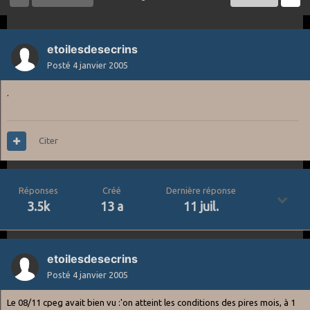
etoilesdesecrins
Posté
4 janvier 2005
.
Citer
Réponses
Créé
Dernière réponse
3.5k
13 a
11 juil.
etoilesdesecrins
Posté
4 janvier 2005
Le 08/11 cpeg avait bien vu :'on atteint les conditions des pires mois, à 1