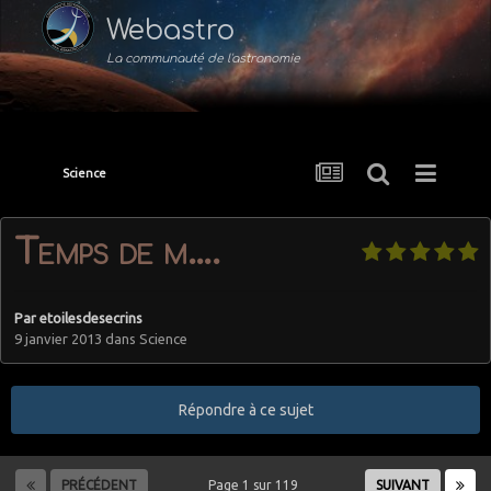
Webastro
La communauté de l'astronomie
Science
Temps de m....
Par
etoilesdesecrins
9 janvier 2013
dans
Science
Répondre à ce sujet
PRÉCÉDENT
Page 1 sur 119
SUIVANT