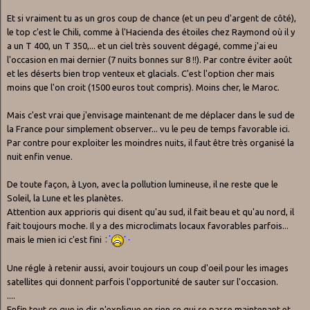
Et si vraiment tu as un gros coup de chance (et un peu d'argent de côté),
le top c'est le Chili, comme à l'Hacienda des étoiles chez Raymond où il y
a un T 400, un T 350,... et un ciel très souvent dégagé, comme j'ai eu
l'occasion en mai dernier (7 nuits bonnes sur 8 !!). Par contre éviter août
et les déserts bien trop venteux et glacials. C'est l'option cher mais
moins que l'on croit (1500 euros tout compris). Moins cher, le Maroc.
Mais c'est vrai que j'envisage maintenant de me déplacer dans le sud de
la France pour simplement observer... vu le peu de temps favorable ici.
Par contre pour exploiter les moindres nuits, il faut être très organisé la
nuit enfin venue.
De toute façon, à Lyon, avec la pollution lumineuse, il ne reste que le
Soleil, la Lune et les planètes.
Attention aux apprioris qui disent qu'au sud, il fait beau et qu'au nord, il
fait toujours moche. Il y a des microclimats locaux favorables parfois...
mais le mien ici c'est fini
Une régle à retenir aussi, avoir toujours un coup d'oeil pour les images
satellites qui donnent parfois l'opportunité de sauter sur l'occasion.
....
Enfin tout ce que je dis n'explique en rien ce qui se passe maintenant et