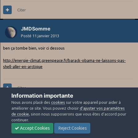
Citer
JMDSomme
Posté
11 janvier 2013
ben ça tombe bien, voir ci dessous
http://energie-climat.greenpeace.fr/barack-obama-ne-laissons-pas-
shell-aller-en-arctique
Citer
Information importante
Nous avons placé des
cookies
sur votre appareil pour aider à
popov
améliorer ce site. Vous pouvez choisir
d’ajuster vos paramètres
Posté
11 janvier 2013
de cookie
, sinon nous supposerons que vous êtes d’accord pour
continuer.
Accept Cookies
Reject Cookies
carib75 a dit :