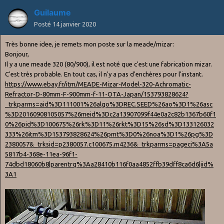
Guilaume
Posté
14 janvier 2020
Très bonne idee, je remets mon poste sur la meade/mizar:
Bonjour,
Il y a une meade 320 (80/900), il est noté que c'est une fabrication mizar.
C'est très probable. En tout cas, il n'y a pas d'enchères pour l'instant.
https://www.ebay.fr/itm/MEADE-Mizar-Model-320-Achromatic-
Refractor-D-80mm-F-900mm-f-11-OTA-Japan/153793828624?
_trkparms=aid%3D111001%26algo%3DREC.SEED%26ao%3D1%26asc
%3D20160908105057%26meid%3Dc2a13907099f44e0a2c82b1367b60f1
0%26pid%3D100675%26rk%3D11%26rkt%3D15%26sd%3D133126032
333%26itm%3D153793828624%26pmt%3D0%26noa%3D1%26pg%3D
2380057&_trksid=p2380057.c100675.m4236&_trkparms=pageci%3A5a
5817b4-368e-11ea-96f1-
74dbd18060b8|parentrq%3Aa28410b116f0aa4852ffb39dff8ca6d6|iid%
3A1