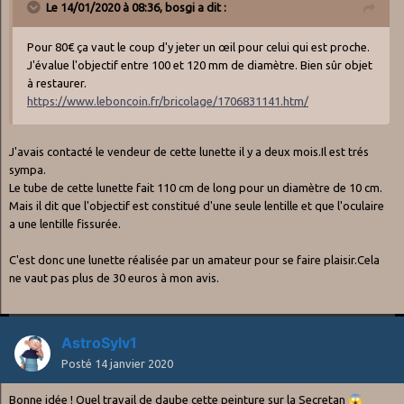
Le 14/01/2020 à 08:36,
bosgi
a dit :
Pour 80€ ça vaut le coup d'y jeter un œil pour celui qui est proche.
J'évalue l'objectif entre 100 et 120 mm de diamètre. Bien sûr objet
à restaurer.
https://www.leboncoin.fr/bricolage/1706831141.htm/
J'avais contacté le vendeur de cette lunette il y a deux mois.Il est trés
sympa.
Le tube de cette lunette fait 110 cm de long pour un diamètre de 10 cm.
Mais il dit que l'objectif est constitué d'une seule lentille et que l'oculaire
a une lentille fissurée.
C'est donc une lunette réalisée par un amateur pour se faire plaisir.Cela
ne vaut pas plus de 30 euros à mon avis.
As troSy lv 1
Posté
14 janvier 2020
Bonne idée ! Quel travail de daube cette peinture sur la Secretan
😱