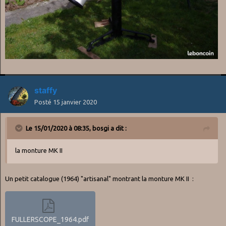
staffy
Posté
15 janvier 2020
Le 15/01/2020 à 08:35,
bosgi
a dit :
la monture MK II
Un petit catalogue (1964) "artisanal" montrant la monture MK II
:
FULLERSCOPE_1964.pdf