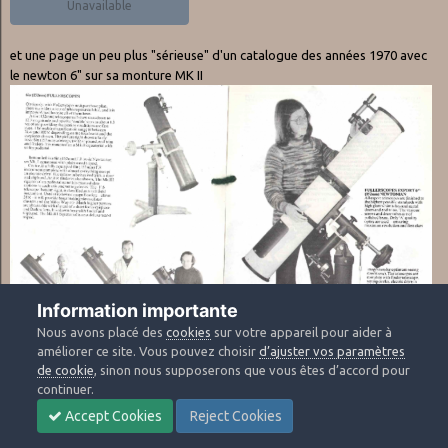
Unavailable
et une page un peu plus "sérieuse" d'un catalogue des années 1970 avec
le newton 6" sur sa monture MK II
Information importante
Nous avons placé des
cookies
sur votre appareil pour aider à
améliorer ce site. Vous pouvez choisir
d’ajuster vos paramètres
de cookie
, sinon nous supposerons que vous êtes d’accord pour
continuer.
Accept Cookies
Reject Cookies