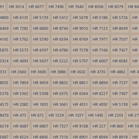
91
HR 3014
HR 6077
HR 7496
HR 7640
HR 8306
HR 8379
HR 84
4800
HR 6135
HR 5139
HR 5412
HR 5678
HR 5186
HR 5726
HR 
6469
HR 7282
HR 6800
HR 8740
HR 9010
HR 7123
HR 8049
HR 
4165
HR 5762
HR 5590
HR 6594
HR 8769
HR 7971
HR 7507
HR 
5875
HR 5573
HR 6397
HR 6780
HR 7278
HR 7166
HR 7427
HR 
3324
HR 4693
HR 5637
HR 5222
HR 5707
HR 6007
HR 6583
HR 
333
HR 2660
HR 3600
HR 3886
HR 4502
HR 4735
HR 4862
HR 4
8035
HR 7804
HR 9059
HR 8832
HR 8851
HR 8894
HR 7237
HR 
5376
HR 5362
HR 5308
HR 6375
HR 6364
HR 6227
HR 7407
HR 
4573
HR 2082
HR 1835
HR 3661
HR 4551
HR 4092
HR 5138
HR 
8470
HR 473
HR 672
HR 1529
HR 1037
HR 1495
HR 2203
HR 27
6219
HR 6687
HR 6807
HR 7327
HR 9108
HR 227
HR 860
HR 10
5687
HR 6524
HR 6845
HR 7316
HR 8901
HR 8094
HR 8918
HR 