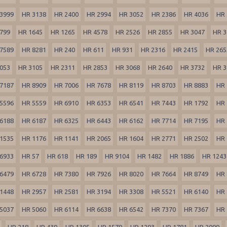
3999
HR 3138
HR 2400
HR 2994
HR 3052
HR 2386
HR 4036
HR 
799
HR 1645
HR 1265
HR 4578
HR 2526
HR 2855
HR 3047
HR 3
7589
HR 8281
HR 240
HR 611
HR 931
HR 2316
HR 2415
HR 265
053
HR 3105
HR 2311
HR 2853
HR 3068
HR 2640
HR 3732
HR 3
7187
HR 8909
HR 7006
HR 7678
HR 8119
HR 8703
HR 8883
HR 
5596
HR 5559
HR 6910
HR 6353
HR 6541
HR 7443
HR 1792
HR 
6188
HR 6187
HR 6325
HR 6443
HR 6162
HR 7714
HR 7195
HR 
1535
HR 1176
HR 1141
HR 2065
HR 1604
HR 2771
HR 2502
HR 
6933
HR 57
HR 618
HR 189
HR 9104
HR 1482
HR 1886
HR 1243
6479
HR 6728
HR 7380
HR 7926
HR 8020
HR 7664
HR 8749
HR 
1448
HR 2957
HR 2581
HR 3194
HR 3308
HR 5521
HR 6140
HR 
5037
HR 5060
HR 6114
HR 6638
HR 6542
HR 7370
HR 7367
HR 
HR 218
HR 439
HR 1305
HR 1579
HR 1293
HR 1781
HR 2099