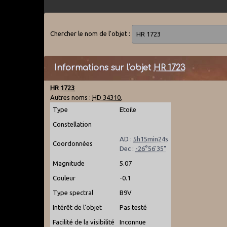
Chercher le nom de l'objet :
Informations sur l'objet
HR 1723
HR 1723
Autres noms :
HD 34310
,
Type
Etoile
Constellation
AD :
5h15min24s
Coordonnées
Dec :
-26°56'35"
Magnitude
5.07
Couleur
-0.1
Type spectral
B9V
Intérêt de l'objet
Pas testé
Facilité de la visibilité
Inconnue