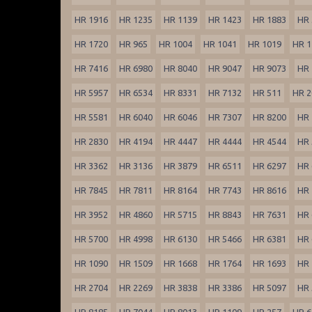
HR 1916
HR 1235
HR 1139
HR 1423
HR 1883
HR 
HR 1720
HR 965
HR 1004
HR 1041
HR 1019
HR 1
HR 7416
HR 6980
HR 8040
HR 9047
HR 9073
HR 
HR 5957
HR 6534
HR 8331
HR 7132
HR 511
HR 2
HR 5581
HR 6040
HR 6046
HR 7307
HR 8200
HR 
HR 2830
HR 4194
HR 4447
HR 4444
HR 4544
HR 
HR 3362
HR 3136
HR 3879
HR 6511
HR 6297
HR 
HR 7845
HR 7811
HR 8164
HR 7743
HR 8616
HR 
HR 3952
HR 4860
HR 5715
HR 8843
HR 7631
HR 
HR 5700
HR 4998
HR 6130
HR 5466
HR 6381
HR 
HR 1090
HR 1509
HR 1668
HR 1764
HR 1693
HR 
HR 2704
HR 2269
HR 3838
HR 3386
HR 5097
HR 
HR 8185
HR 7044
HR 8013
HR 1109
HR 257
HR 6