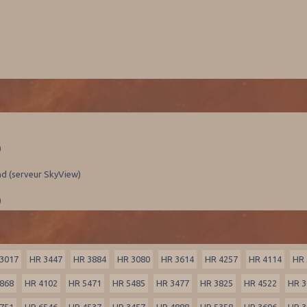
)
nd (serveur SkyView)
)
3017
HR 3447
HR 3884
HR 3080
HR 3614
HR 4257
HR 4114
HR 
868
HR 4102
HR 5471
HR 5485
HR 3477
HR 3825
HR 4522
HR 3
751
HR 6546
HR 4537
HR 3457
HR 4888
HR 5358
HR 3696
HR 3