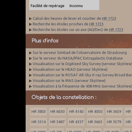
Facilité de repérage
Inconnu
Calcul des heures de lever et coucher de
HR 1723
Recherche les étoiles proches de
HR 1723
Recherche les étoiles sur un axe (AD/Dec) de
HR 1723
Plus d'infos
Sur le serveur Simbad de l'observatoire de Strasbourg
Sur le serveur du NASA/IPAC Extragalactic Database
Visualisation sur le Digitized Sky Survey (serveur SkyView
Visualisation sur le HEAO (serveur SkyView)
Visualisation sur le ROSAT All-Sky X-ray Survey Broad Ba
Visualisation sur le IRAS (serveur SkyView)
Visualisation à la fréquence de 408 MHz (serveur SkyView
Objets de la constellation :
HR 3803
HR 6630
HR 4140
HR 4050
HR 3659
HR 
HR 3314
HR 3487
HR 4337
HR 3663
HR 3579
HR 
HR 3090
HR 285
HR 1008
HR 4889
HR 4180
HR 3