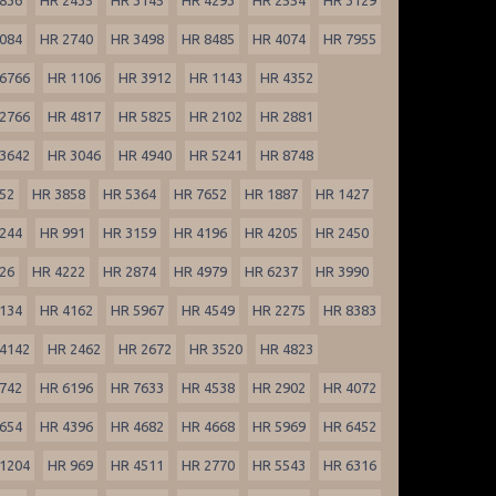
084
HR 2740
HR 3498
HR 8485
HR 4074
HR 7955
6766
HR 1106
HR 3912
HR 1143
HR 4352
2766
HR 4817
HR 5825
HR 2102
HR 2881
3642
HR 3046
HR 4940
HR 5241
HR 8748
52
HR 3858
HR 5364
HR 7652
HR 1887
HR 1427
244
HR 991
HR 3159
HR 4196
HR 4205
HR 2450
26
HR 4222
HR 2874
HR 4979
HR 6237
HR 3990
134
HR 4162
HR 5967
HR 4549
HR 2275
HR 8383
4142
HR 2462
HR 2672
HR 3520
HR 4823
742
HR 6196
HR 7633
HR 4538
HR 2902
HR 4072
654
HR 4396
HR 4682
HR 4668
HR 5969
HR 6452
1204
HR 969
HR 4511
HR 2770
HR 5543
HR 6316