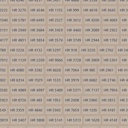
3225
HR 3270
HR 4546
HR 1155
HR 999
HR 4618
HR 3643
HR 3
1040
HR 5781
HR 6493
HR 2527
HR 3612
HR 4200
HR 4063
HR 
3131
HR 2949
HR 3684
HR 3459
HR 4460
HR 3089
HR 2922
HR 
4177
HR 4831
HR 3834
HR 3574
HR 3749
HR 2944
HR 1762
HR 
789
HR 3226
HR 4132
HR 5297
HR 918
HR 3220
HR 2762
HR 34
7012
HR 1129
HR 2209
HR 9066
HR 3728
HR 3809
HR 5361
HR 
702
HR 4080
HR 3282
HR 6628
HR 7064
HR 985
HR 2961
HR 41
002
HR 6334
HR 7029
HR 1533
HR 3919
HR 6682
HR 2746
HR 4
3582
HR 4989
HR 4997
HR 5489
HR 5371
HR 7137
HR 7956
HR 
3923
HR 8726
HR 483
HR 1952
HR 2608
HR 5960
HR 2812
HR 2
549
HR 3359
HR 4846
HR 5943
HR 7659
HR 1205
HR 4181
HR 3
3819
HR 3407
HR 3808
HR 5141
HR 5313
HR 1628
HR 4143
HR 