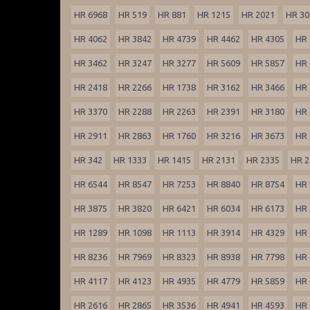
HR 6968
HR 519
HR 881
HR 1215
HR 2021
HR 30
HR 4062
HR 3842
HR 4739
HR 4462
HR 4305
HR 
HR 3462
HR 3247
HR 3277
HR 5609
HR 5857
HR 
HR 2418
HR 2266
HR 1738
HR 3162
HR 3466
HR 
HR 3370
HR 2288
HR 2263
HR 2391
HR 3180
HR 
HR 2911
HR 2863
HR 1760
HR 3216
HR 3673
HR 
HR 342
HR 1333
HR 1415
HR 2131
HR 2335
HR 2
HR 6544
HR 8547
HR 7253
HR 8840
HR 8754
HR 
HR 3875
HR 3820
HR 6421
HR 6034
HR 6173
HR 
HR 1289
HR 1098
HR 1113
HR 3914
HR 4329
HR 
HR 8236
HR 7969
HR 8323
HR 8938
HR 7798
HR 
HR 4117
HR 4123
HR 4935
HR 4779
HR 5859
HR 
HR 2616
HR 2865
HR 3536
HR 4941
HR 4593
HR 