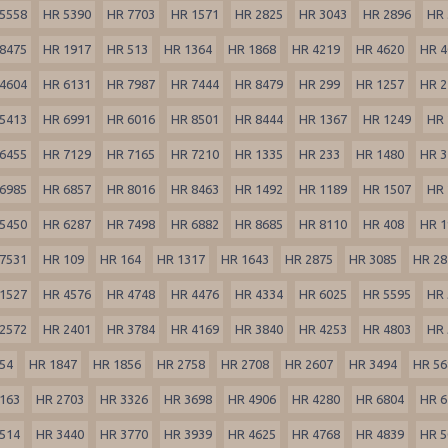
5558
HR 5390
HR 7703
HR 1571
HR 2825
HR 3043
HR 2896
HR 
8475
HR 1917
HR 513
HR 1364
HR 1868
HR 4219
HR 4620
HR 4
4604
HR 6131
HR 7987
HR 7444
HR 8479
HR 299
HR 1257
HR 2
5413
HR 6991
HR 6016
HR 8501
HR 8444
HR 1367
HR 1249
HR 
6455
HR 7129
HR 7165
HR 7210
HR 1335
HR 233
HR 1480
HR 3
6985
HR 6857
HR 8016
HR 8463
HR 1492
HR 1189
HR 1507
HR 
5450
HR 6287
HR 7498
HR 6882
HR 8685
HR 8110
HR 408
HR 1
7531
HR 109
HR 164
HR 1317
HR 1643
HR 2875
HR 3085
HR 28
1527
HR 4576
HR 4748
HR 4476
HR 4334
HR 6025
HR 5595
HR 
2572
HR 2401
HR 3784
HR 4169
HR 3840
HR 4253
HR 4803
HR 
54
HR 1847
HR 1856
HR 2758
HR 2708
HR 2607
HR 3494
HR 56
163
HR 2703
HR 3326
HR 3698
HR 4906
HR 4280
HR 6804
HR 6
514
HR 3440
HR 3770
HR 3939
HR 4625
HR 4768
HR 4839
HR 5